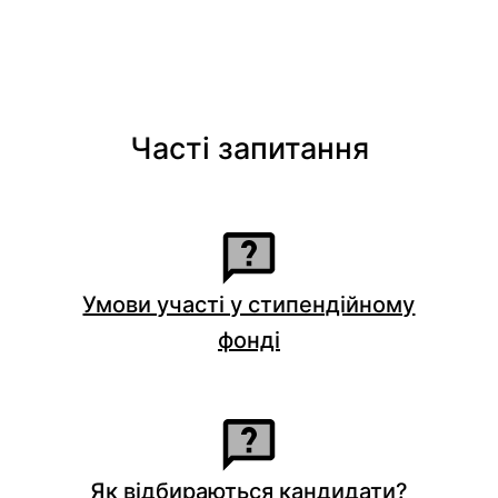
Часті запитання
Умови участі у стипендійному
фонді
Як відбираються кандидати?